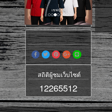
เชฟญี่ปุ่น
สถิติผู้ชมเว็บไซต์
12265512