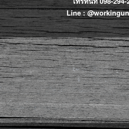
โทรทันที 098-294-
Line :
@workingun