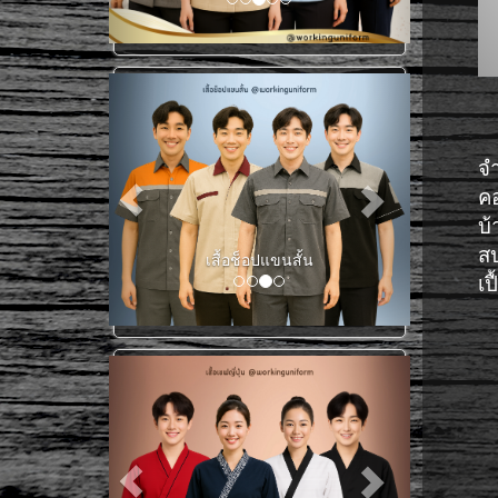
จ
ค
บ้
ส
ช็อปแขนยาว
เป