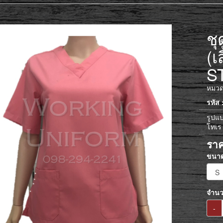
ชุ
(เ
S
หมวดห
รหัส
รูปแบ
โทเร
รา
ขนา
จำน
-