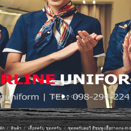
ลัก
สินค้า
เสื้อสครับ ชุดสครับ
ชุดสครับคอวี สีชมพู-เสื้อกางเกง-in-