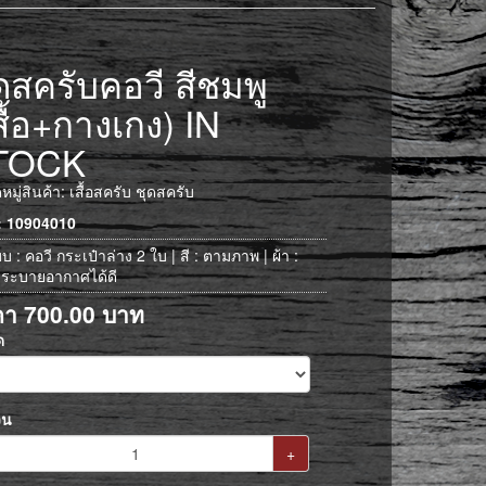
ดสครับคอวี สีชมพู
สื้อ+กางเกง) IN
TOCK
มู่สินค้า:
เสื้อสครับ ชุดสครับ
 : 10904010
บ : คอวี กระเป๋าล่าง 2 ใบ | สี : ตามภาพ | ผ้า :
 ระบายอากาศได้ดี
คา
700.00
บาท
ด
วน
+