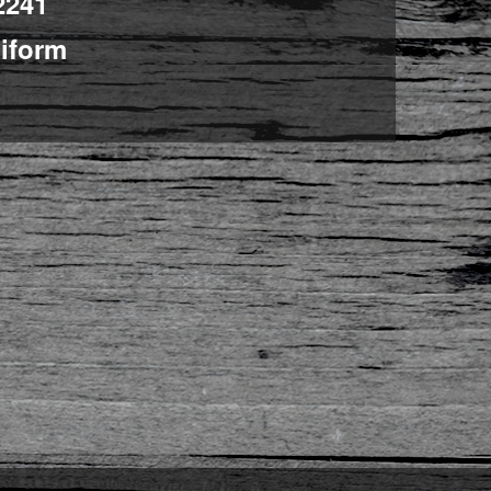
2241
iform