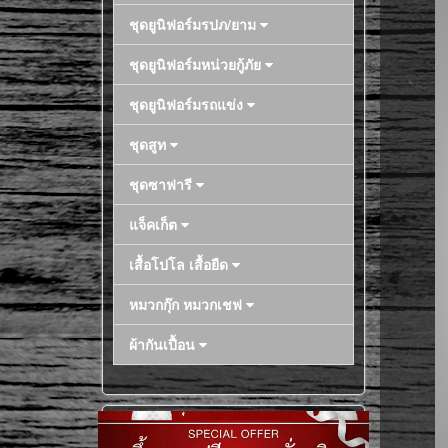
ชุดยูนิฟอร์มรปภ/ยาม
ชุดยูนิฟอร์มหน่วยกู้ภัย
ชุดยูนิฟอร์มรถแข่ง
ชุดสูท
ชุดซาฟารี
แจ็คเก็ต
เสื้อโปโล เสื้อยืด
หมวกกุ๊ก หมวกเชฟ
ผ้ากันเปื้อน