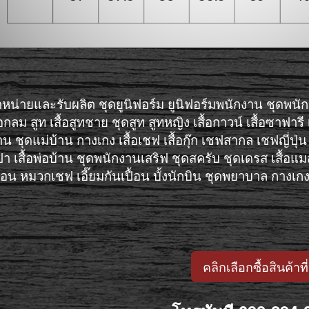
ำหน่ายและรับผลิต
ชุดยูนิฟอร์ม
ยูนิฟอร์มพนักงาน
ชุดพนั
อกลม
สูท
เสื้อสูทชาย
ชุดสูท
สูทหญิง
เสื้อกาวน์
เสื้อซาฟารี
าน
ชุดแม่บ้าน
กางเกง
เสื้อเชฟ
เสื้อกุ๊ก
เชฟสากล
เชฟญี่ปุ่น
ปา
เสื้อพ่อบ้าน
ชุดพนักงานเสริฟ
ชุดสครับ
ชุดเดรส
เสื้อแ
ื้อน
หมวกเชฟ
เอี๊ยมกันเปื้อน
บั้งนักบิน
ชุดพยาบาล
กางเกง
คลิกเลือกซื้อสินค้าที่น