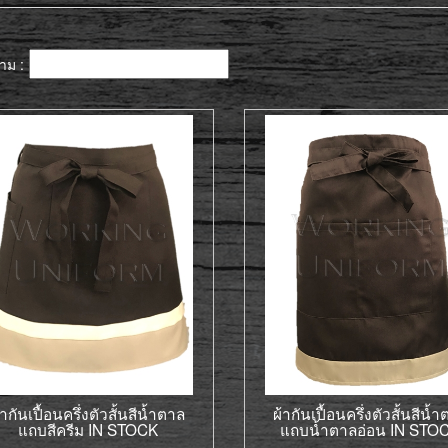
าม :
้ากันเปื้อนครึ่งตัวสั้นสีน้ำตาล
ผ้ากันเปื้อนครึ่งตัวสั้นสีน้
แถบสีครีม IN STOCK
แถบน้ำตาลอ่อน IN STO