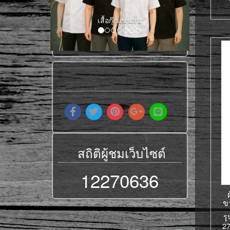
เสื้อกุ๊กแขนยาว
สถิติผู้ชมเว็บไซต์
12270636
ข
ร
27