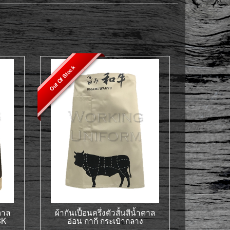
Out Of Stock
ำตาล
ผ้ากันเปื้อนครึ่งตัวสั้นสีน้ำตาล
CK
อ่อน กากี กระเป๋ากลาง