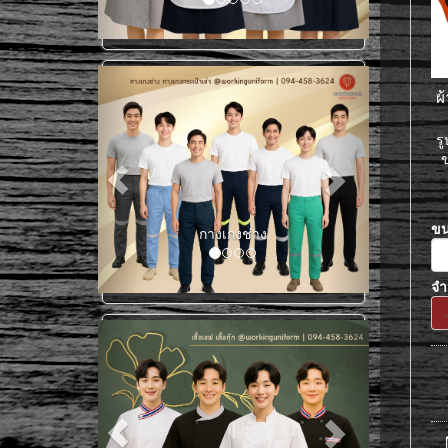
ผ
ร
ข
ข
เสื้อช็อปแขนสั้น
จ