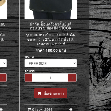
ำแถบ
ผ้ากันเปื้อนครึ่งตัวสั้นยีนส์
กระเป๋า 3 ช่อง IN STOCK
ช่อง
รูปแบบ: กระเป๋ากลาง แบ่ง 3 ช่อง
สี:
ขนาดกว้าง 27x ยาว 17 นิ้ว | สี:
ตามภาพ | ผ้า: ยีนส์
ราคา
180.00
บาท
ขนาด
จำนวน
+
-
+
เพิ่มเข้าตะกร้า
01 ก.พ. 2564