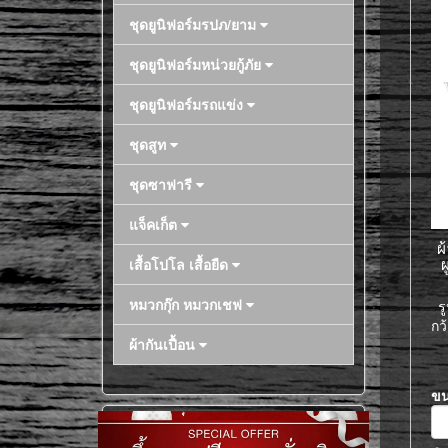
ชุดยูนิฟอร์มรปภ/ยาม
ชุดยูนิฟอร์มหน่วยกู้ภัย
ชุดยูนิฟอร์มรถแข่ง
ชุดสูท
ชุดซาฟารี
แจ็คเก็ต
ผ
ผ
เสื้อโปโล เสื้อยืด
หมวกกุ๊ก หมวกเชฟ
ร
กว
ผ้ากันเปื้อน
ข