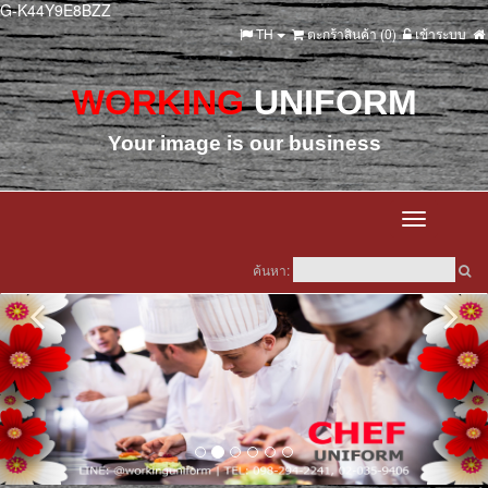
G-K44Y9E8BZZ
TH
ตะกร้าสินค้า (
0
)
เข้าระบบ
WORKING
UNIFORM
Your image is our business
Toggle
navigation
ค้นหา: