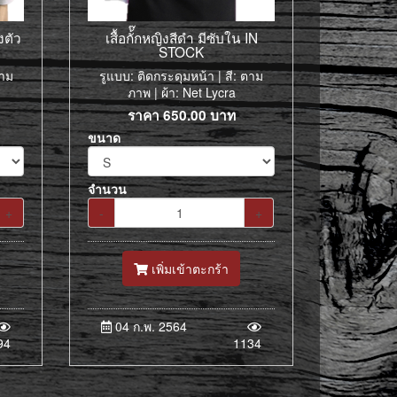
้งตัว
เสื้อกั้๊กหญิงสีดำ มีซับใน IN
STOCK
ตาม
รูแบบ: ติดกระดุมหน้า | สี: ตาม
ภาพ | ผ้า: Net Lycra
ราคา
650.00
บาท
ขนาด
จำนวน
+
-
+
เพิ่มเข้าตะกร้า
04 ก.พ. 2564
94
1134