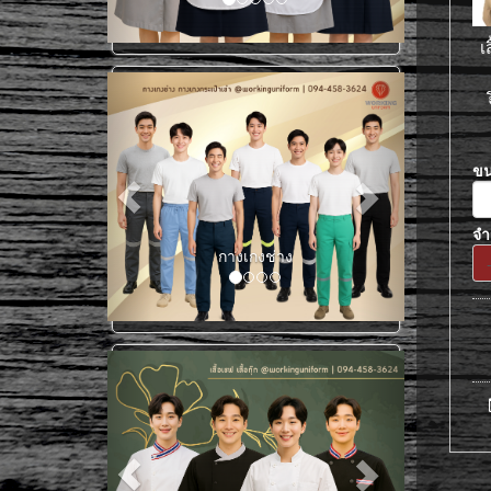
เ
ข
จ
เสื้อช็อปแขนสั้น