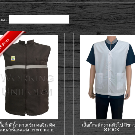
าม :
f Stock
สื้อกั้กสีน้ำตาลเข้ม คอจีน ติด
เสื้อกั๊กพนักงานทั่วไป สีขา
แถบสะท้อนแสง กระเป๋าเจาะ
STOCK