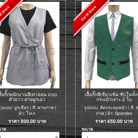
f Stock
Out Of Stock
สื้อกั้๊กพนักงานสีเทาอ่อน แบบ
เสื้อกั๊กสีเขียวเข้ม ซับในทั้ง
ตัวยาว สายผูกเอว
กระเป๋าเจาะ 2 ใบ
ูปแบบ: ผูกเชือก | สี: ตามภาพ |
รูปแบบ: ติดกระดุมหน้า | สี:
ผ้า: โทเร
ภาพ | ผ้า: Spandex
ราคา
500.00
บาท
ราคา
650.00
บาท
นาด
ขนาด