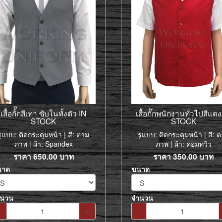
เสื้อกั้๊กสีเทา ซับในทั้งตัว IN
เสื้อกั๊กพนักงานทั่วไปสีแดง
STOCK
STOCK
รูแบบ: ติดกระดุมหน้า | สี: ตาม
รูแบบ: ติดกระดุมหน้า | สี: 
ภาพ | ผ้า: Spandex
ภาพ | ผ้า: คอมทวิว
ราคา
650.00
บาท
ราคา
350.00
บาท
นาด
ขนาด
ำนวน
จำนวน
-
+
-