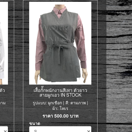
ตัว
เสื้อกั้๊กพนักงานสีเทา ตัวยาว
สายผูกเอว IN STOCK
 ตาม
รูปแบบ: ผูกเชือก | สี: ตามภาพ |
ผ้า: โทเร
ราคา
500.00
บาท
ขนาด