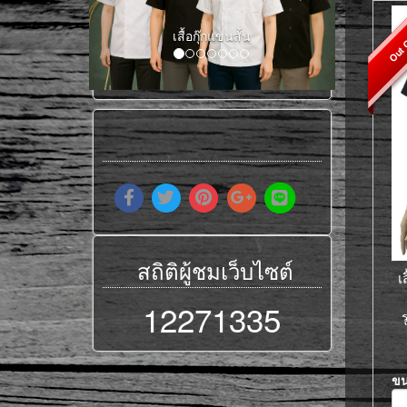
Out O
เสื้อกุ๊กแขนยาว
สถิติผู้ชมเว็บไซต์
เ
12271335
ร
ข