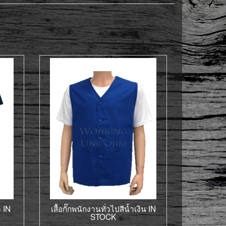
ว IN
เสื้อกั๊กพนักงานทั่วไปสีน้ำเงิน IN
STOCK