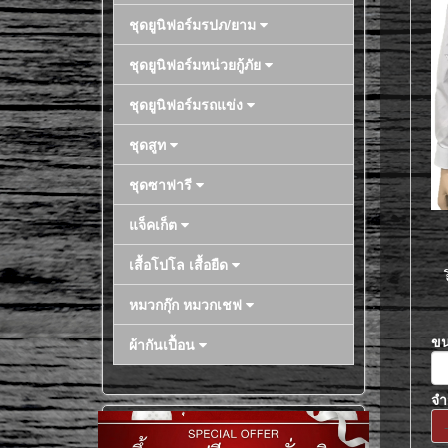
ชุดยูนิฟอร์มรปภ/ยาม
ชุดยูนิฟอร์มหน่วยกู้ภัย
ชุดยูนิฟอร์มรถแข่ง
ชุดสูท
ชุดซาฟารี
แจ็คเก็ต
เสื้อโปโล เสื้อยืด
หมวกกุ๊ก หมวกเชฟ
ข
ผ้ากันเปื้อน
จ