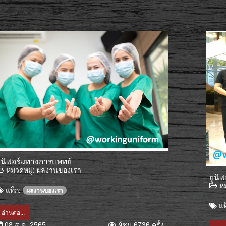
ูนิฟอร์มทางการแพทย์
หมวดหมู่:
ผลงานของเรา
ยูนิ
หม
แท็ก:
ผลงานของเรา
แท
อ่านต่อ...
08 ส.ค. 2565
ผู้ชม 6736 ครั้ง