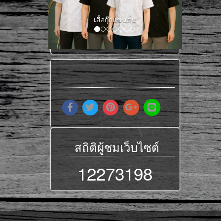
เสื้อกุ๊กแขนยาว
สถิติผู้ชมเว็บไซต์
12273198