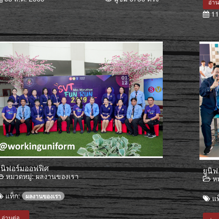
อ่าน
11
ูนิฟอร์มออฟฟิศ
ยูนิฟ
หมวดหมู่:
ผลงานของเรา
หม
แท็ก:
ผลงานของเรา
แท
อ่านต่อ...