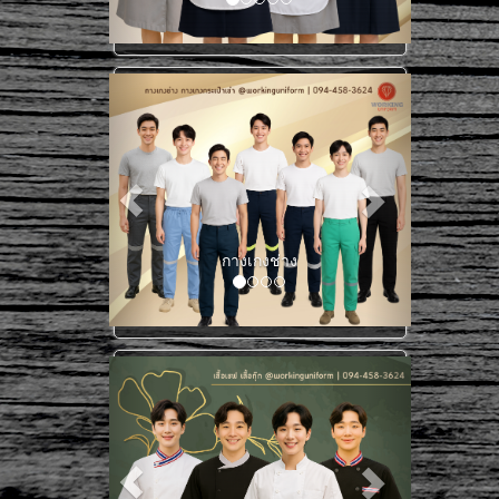
เสื้อช็อปแขนสั้น