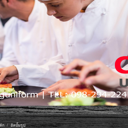
ลัก
อัลบั้มรูป