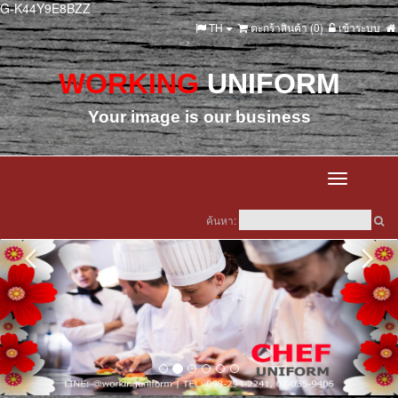
G-K44Y9E8BZZ
TH
ตะกร้าสินค้า (
0
)
เข้าระบบ
WORKING
UNIFORM
Your image is our business
Toggle
navigation
ค้นหา: