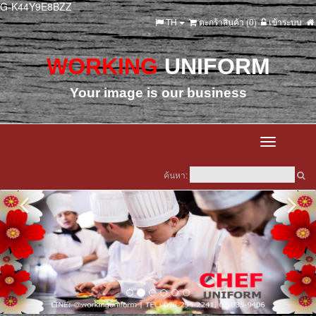
G-K44Y9E8BZZ
TH
ตะกร้าสินค้า (
0
)
เข้าระบบ
WORKING
UNIFORM
Your image is our business
Toggle
navigation
ค้นหา: