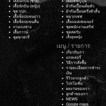
เสื้อนักบิน (ชาย)
เสื้อเชฟญี่ปุ่น
เสื้อนักบิน (หญิง)
ผ้ากันเปื้อนเต็มตัว
ชุด รปภ.
ผ้ากันเปื้อนครึ่งตัวสั้น
เสื้อช็อปแขนยาว
หมวกเชฟ
เสื้อช็อปแขนสั้น
เสื้อแมสเซนเจอร์
กางเกงช่าง
ชุดพนักงานเสริฟ
เสื้อกาวน์
ชุดสครับ
ชุดซาฟารี
เสื้อสูทหญิง
เมนู / รายการ
เกี่ยวกับเรา
แกลเลอรี่
วิธีการสั่งซื้อ
รายละเอียดการชำระ
เงิน
รีวิวจากลูกค้า
โปรโมชั่น
ผลงานของเรา
ลูกค้าของเรา
NEWS
Google maps