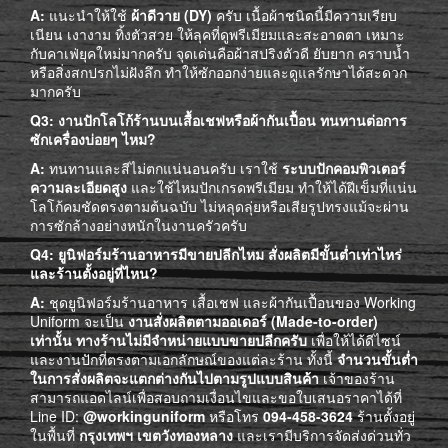
A:
แนะนำให้ใช้
ผ้าดีวาย (DY)
ครับ เนื้อผ้าชนิดนี้มีความเรียบ
เนียน เงางาม ทิ้งตัวสวย ให้ลุคที่ดูพรีเมียมและสะอาดตา เหมาะ
กับคาเฟ่ยุคใหม่มากครับ จุดเด่นคือผ้าสปริงตัวดี ยับยาก คราบน้ำ
หรือสิ่งสกปรกไม่ฝังลึก ทำให้ซักออกง่ายและดูแลรักษาได้สะดวก
มากครับ
Q3: งานปักโลโก้ร้านบนเสื้อเชฟหรือผ้ากันเปื้อน ทนทานต่อการ
ซักเครื่องบ่อยๆ ไหม?
A:
ทนทานและสีไม่ตกแน่นอนครับ เราใช้
ระบบปักคอมพิวเตอร์
ความละเอียดสูง
และใช้ไหมปักเกรดพรีเมียม ทำให้ได้ฝีเข็มที่แน่น
โลโก้คมชัดตรงตามต้นฉบับ ไม่หลุดลุ่ยหรือเสียรูปทรงแม้จะผ่าน
การซักล้างอย่างหนักในงานครัวครับ
Q4: ยูนิฟอร์มร้านอาหารมีขายปลีกไหม สั่งผลิตมีขั้นต่ำเท่าไหร่
และร้านตั้งอยู่ที่ไหน?
A:
ชุดยูนิฟอร์มร้านอาหาร เสื้อเชฟ และผ้ากันเปื้อนของ Working
Uniform จะเป็น
งานสั่งผลิตตามออเดอร์ (Made-to-order)
เท่านั้น ทางร้านไม่มีจำหน่ายแบบขายปลีกครับ
เพื่อให้ได้ดีไซน์
และงานปักที่ตรงตามเอกลักษณ์ของแต่ละร้าน ทั้งนี้
จำนวนขั้นต่ำ
ในการสั่งผลิตจะแตกต่างกันไปตามรูปแบบสินค้า
เจ้าของร้าน
สามารถแอดไลน์เพื่อสอบถามเงื่อนไขและขอใบเสนอราคาได้ที่
Line ID:
@workinguniform
หรือโทร
094-458-3624
ร้านตั้งอยู่
ในพื้นที่
กรุงเทพฯ เขตวังทองหลาง
และเรามีบริการจัดส่งด่วนทั่ว