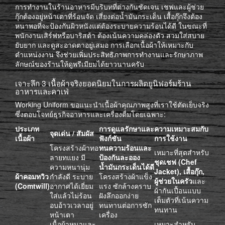
การทำงานในร้านอาหารมีบริบทที่ต่างกันชัดเจน เชฟและผู้ช่วย
กุ๊กต้องอยู่หน้าเตาที่ร้อนจัด เสี่ยงต่อน้ำมันกระเด็น เสื้อกุ๊กจึงต้อง
หนาพอที่จะป้องกันผิวหนังแต่ต้องระบายความร้อนได้ดี ในขณะที่
พนักงานเสิร์ฟหรือบาริสต้า ต้องเน้นความคล่องตัว สวมใส่สบาย
ยับยาก และดูสะอาดตาอยู่เสมอ การเลือกเนื้อผ้าให้เหมาะกับ
ตำแหน่งงาน จึงช่วยเพิ่มประสิทธิภาพการทำงานและรักษาภาพ
ลักษณ์ของร้านให้ดูพรีเมียมได้ยาวนานครับ
เจาะลึก 3 เนื้อผ้าจริงยอดนิยมในการผลิตยูนิฟอร์มร้าน
อาหารและคาเฟ่
Working Uniform ขอแนะนำเนื้อผ้าคุณภาพสูงที่เราใช้ตัดเย็บจริง
ซึ่งตอบโจทย์ธุรกิจอาหารและเครื่องดื่มโดยเฉพาะ:
ประเภท
การดูแลรักษาและ
ความเหมาะสมกับ
จุดเด่น / สัมผัส
เนื้อผ้า
ฟังก์ชัน
การใช้งาน
โครงสร้างผ้าทอ
ทนความร้อนและ
เหมาะที่สุดสำหรับ
ลายทแยง มี
ป้องกันละออง
ชุดเชฟ (Chef
ความหนานุ่ม
น้ำมันกระเด็นได้ดี
Jacket), เสื้อกุ๊ก,
ผ้าคอมทวิว
กำลังดี ระบาย
โครงสร้างผ้าแข็ง
ผู้ช่วยในครัว
และ
(Comtwill)
อากาศได้เยี่ยม
แรง ซักล้างคราบ
ผ้ากันเปื้อนแบบ
ใส่แล้วไม่ร้อน
ฝังลึกออกง่าย
เต็มตัวที่เน้นความ
อบอ้าวเวลาอยู่
ทนทานต่อการซัก
ทนทาน
หน้าเตา
เครื่อง
เนื้อผ้าหนาและ
เหมาะสำหรับ