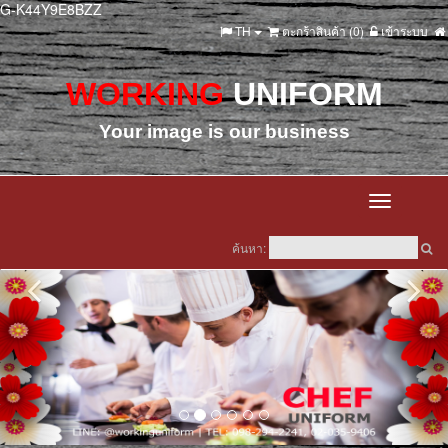
G-K44Y9E8BZZ
TH
ตะกร้าสินค้า (
0
)
เข้าระบบ
WORKING
UNIFORM
Your image is our business
Toggle
navigation
ค้นหา: