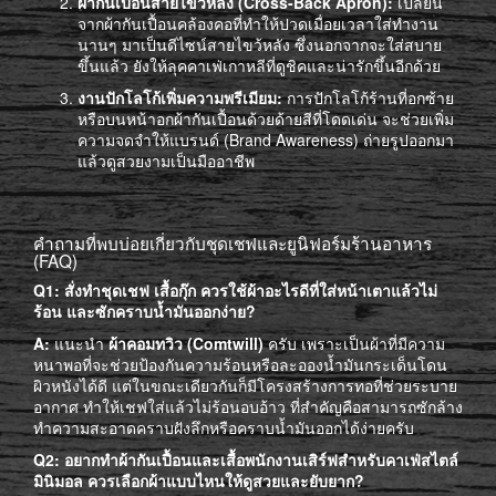
ผ้ากันเปื้อนสายไขว้หลัง (Cross-Back Apron):
เปลี่ยน
จากผ้ากันเปื้อนคล้องคอที่ทำให้ปวดเมื่อยเวลาใส่ทำงาน
นานๆ มาเป็นดีไซน์สายไขว้หลัง ซึ่งนอกจากจะใส่สบาย
ขึ้นแล้ว ยังให้ลุคคาเฟ่เกาหลีที่ดูชิคและน่ารักขึ้นอีกด้วย
งานปักโลโก้เพิ่มความพรีเมียม:
การปักโลโก้ร้านที่อกซ้าย
หรือบนหน้าอกผ้ากันเปื้อนด้วยด้ายสีที่โดดเด่น จะช่วยเพิ่ม
ความจดจำให้แบรนด์ (Brand Awareness) ถ่ายรูปออกมา
แล้วดูสวยงามเป็นมืออาชีพ
คำถามที่พบบ่อยเกี่ยวกับชุดเชฟและยูนิฟอร์มร้านอาหาร
(FAQ)
Q1: สั่งทำชุดเชฟ เสื้อกุ๊ก ควรใช้ผ้าอะไรดีที่ใส่หน้าเตาแล้วไม่
ร้อน และซักคราบน้ำมันออกง่าย?
A:
แนะนำ
ผ้าคอมทวิว (Comtwill)
ครับ เพราะเป็นผ้าที่มีความ
หนาพอที่จะช่วยป้องกันความร้อนหรือละอองน้ำมันกระเด็นโดน
ผิวหนังได้ดี แต่ในขณะเดียวกันก็มีโครงสร้างการทอที่ช่วยระบาย
อากาศ ทำให้เชฟใส่แล้วไม่ร้อนอบอ้าว ที่สำคัญคือสามารถซักล้าง
ทำความสะอาดคราบฝังลึกหรือคราบน้ำมันออกได้ง่ายครับ
Q2: อยากทำผ้ากันเปื้อนและเสื้อพนักงานเสิร์ฟสำหรับคาเฟ่สไตล์
มินิมอล ควรเลือกผ้าแบบไหนให้ดูสวยและยับยาก?