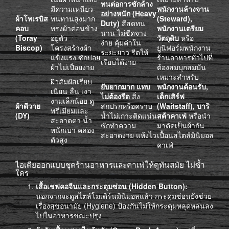
ทนต่อการซักล้าง
มีความเหนียว
พนักงานล้างจาน
อย่างหนัก (Heavy
ผ้าโทเรบิส
ทนทานสูงมาก
(Steward),
Duty)
สีสดทน
คอบ
ทรงผ้าค่อนข้าง
พนักงานเตรียม
นาน ไม่ซีดจาง
(Toray
อยู่ตัว
วัตถุดิบ
หรือ
ง่าย คุ้มค่าใน
Biscop)
โครงสร้างผ้า
ยูนิฟอร์มพนักงาน
ระยะยาว รีดให้
แข็งแรง ซักบ่อย
ร้านอาหารทั่วไปที่
เรียบได้ง่าย
ผ้าไม่เปื่อยง่าย
ต้องสมบุกสมบัน
เหมาะสำหรับ
ผิวสัมผัสเรียบ
ยับยากมาก แทบ
พนักงานต้อนรับ,
เนียน ลื่น เงา
ไม่ต้องรีด
สิ่ง
เด็กเสิร์ฟ
งามเล็กน้อย ดู
ผ้าดีวาย
สกปรกหรือคราบ
(Waitstaff), บาริ
พรีเมียมและ
(DY)
น้ำไม่เกาะติดแน่น
สต้าคาเฟ่
หรือนำ
สะอาดตา น้ำ
ซักทำความ
มาตัดเป็นผ้ากัน
หนักเบา คล่อง
สะอาดง่าย แห้งไว
เปื้อนสไตล์มินิมอล
ตัวสูง
คาเฟ่
ไอเดียออกแบบชุดร้านอาหารและคาเฟ่ให้ดูทันสมัย ไม่ซ้ำ
ใคร
เสื้อเชฟคอจีนและกระดุมซ่อน (Hidden Button):
นอกจากจะดูสไตล์โมเดิร์นมินิมอลแล้ว กระดุมซ่อนยังช่วย
เรื่องสุขอนามัย (Hygiene) ป้องกันไม่ให้กระดุมหลุดหล่นลง
ไปในอาหารขณะปรุง