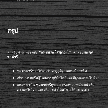
สรุป
สำหรับคำถามยอดฮิต
“คนขับรถ ใส่ชุดอะไร”
คำตอบคือ
ชุด
ซาฟารี
ชุดซาฟารีช่วยให้คนขับรถดูภูมิฐานและมืออาชีพ
เจ้าของรถหรือผู้โดยสารดูดีมีสไตล์และมีฐานะตามไปด้วย
และหากเป็น
ชุดซาฟารีสูท
จะยกระดับภาพลักษณ์ เพิ่ม
ความพรีเมียม และเพิ่มมูลค่าให้บริการได้หลายเท่า