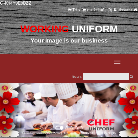
G-K44Y9E8BZZ
TH
ตะกร้าสินค้า (
0
)
เข้าระบบ
WORKING
UNIFORM
Your image is our business
Toggle
navigation
ค้นหา: