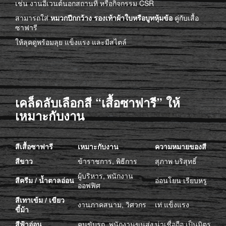
เช่น งานอีเวนต์นอกสถานที่ หรือกิจกรรม CSR
สามารถใส่
หมวกปีกกว้าง รองเท้าผ้าใบหรือบูทหุ้มข้อ
คู่กับเสื้อ
ซาฟารี
ให้ลุคดูพร้อมลุย แข็งแรง และมีสไตล์
เคล็ดลับเลือกสี “เสื้อซาฟารี” ให้
เหมาะกับงาน
สีเสื้อซาฟารี
เหมาะกับงาน
ความหมายของสี
สีขาว
ข้าราชการ, พิธีการ
สุภาพ บริสุทธิ์
ผู้บริหาร, พนักงาน
สีครีม / น้ำตาลอ่อน
อ่อนโยน เรียบหรู
ออฟฟิศ
สีเทาเข้ม / เขียว
งานภาคสนาม, วิศวกร
เท่ แข็งแรง
ขี้ม้า
สีฟ้าอ่อน
คนขับรถ, พนักงานขนส่ง
น่าเชื่อถือ เป็นมิตร