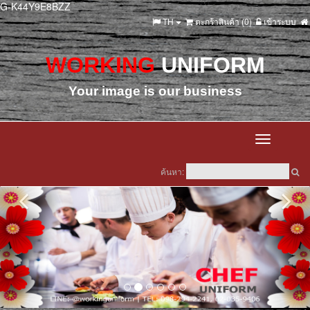
G-K44Y9E8BZZ
TH
ตะกร้าสินค้า (
0
)
เข้าระบบ
WORKING
UNIFORM
Your image is our business
Toggle
navigation
ค้นหา: