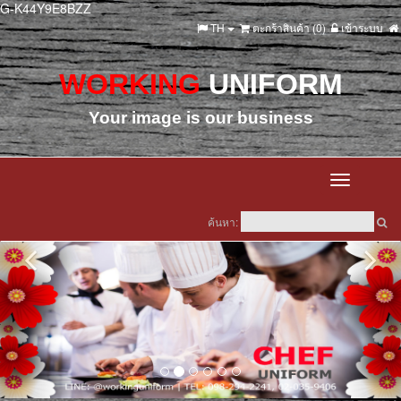
G-K44Y9E8BZZ
TH
ตะกร้าสินค้า (
0
)
เข้าระบบ
WORKING
UNIFORM
Your image is our business
Toggle
navigation
ค้นหา: