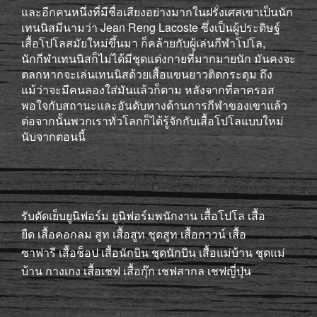
และอีกคนหนึ่งที่มีชื่อเสียงอย่างมากในฝรั่งเศสเขาเป็นนัก
เทนนิสมีนามว่า Jean Reng Lacoste ซึ่งเป็นผู้ประดิษฐ์
เสื้อโปโลสมัยใหม่ขึ้นมา ก็คล้ายกับผู้เล่นกีฬาโปโล,
นักกีฬาเทนนิสก็ไม่ได้มีชุดแต่งกายที่มากมายนัก มันคงจะ
ตลกหากจะเล่นเทนนิสด้วยเสื้อแขนยาวติดกระดุม ถึง
แม้ว่าจะมีคนลองใส่มันแล้วก็ตาม หลังจากที่ลาครอส
พอใจกับสถานะและอันดับทางด้านการกีฬาของเขาแล้ว
ต่อจากนั้นพวกเราทั่วโลกก็ได้รู้จักกับเสื้อโปโลแบบใหม่
นับจากตอนนี้
รับตัดเย็บ
ยูนิฟอร์ม
ยูนิฟอร์มพนักงาน
เสื้อโปโล
เสื้อ
ยืด
เสื้อคอกลม
สูท
เสื้อสูท
ชุดสูท
เสื้อกาวน์
เสื้อ
ซาฟารี
เสื้อช็อป
เสื้อนักบิน
ชุดนักบิน
เสื้อแม่บ้าน
ชุดแม่
บ้าน
กางเกง
เสื้อเชฟ
เสื้อกุ๊ก
เชฟสากล
เชฟญี่ปุ่น