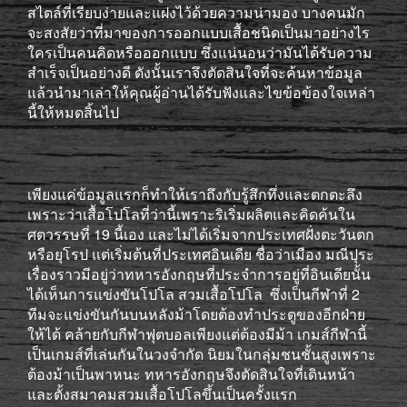
สไตล์ที่เรียบง่ายและแฝงไว้ด้วยความน่ามอง บางคนมัก
จะสงสัยว่าที่มาของการออกแบบเสื้อชนิดเป็นมาอย่างไร
ใครเป็นคนคิดหรือออกแบบ ซึ่งแน่นอนว่ามันได้รับความ
สำเร็จเป็นอย่างดี ดังนั้นเราจึงตัดสินใจที่จะค้นหาข้อมูล
แล้วนำมาเล่าให้คุณผู้อ่านได้รับฟังและไขข้อข้องใจเหล่า
นี้ให้หมดสิ้นไป
เพียงแค่ข้อมูลแรกก็ทำให้เราถึงกับรู้สึกทึ่งและตกตะลึง
เพราะว่าเสื้อโปโลที่ว่านี้เพราะริเริ่มผลิตและคิดค้นใน
ศตวรรษที่ 19 นี้เอง และไม่ได้เริ่มจากประเทศฝั่งตะวันตก
หรือยุโรป แต่เริ่มต้นที่ประเทศอินเดีย ชื่อว่าเมือง มณีปุระ
เรื่องราวมีอยู่ว่าทหารอังกฤษที่ประจำการอยู่ที่อินเดียนั้น
ได้เห็นการแข่งขันโปโล สวมเสื้อโปโล ซึ่งเป็นกีฬาที่ 2
ทีมจะแข่งขันกันบนหลังม้าโดยต้องทำประตูของอีกฝ่าย
ให้ได้ คล้ายกับกีฬาฟุตบอลเพียงแต่ต้องมีม้า เกมส์กีฬานี้
เป็นเกมส์ที่เล่นกันในวงจำกัด นิยมในกลุ่มชนชั้นสูงเพราะ
ต้องม้าเป็นพาหนะ ทหารอังกฤษจึงตัดสินใจที่เดินหน้า
และตั้งสมาคมสวมเสื้อโปโลขึ้นเป็นครั้งแรก